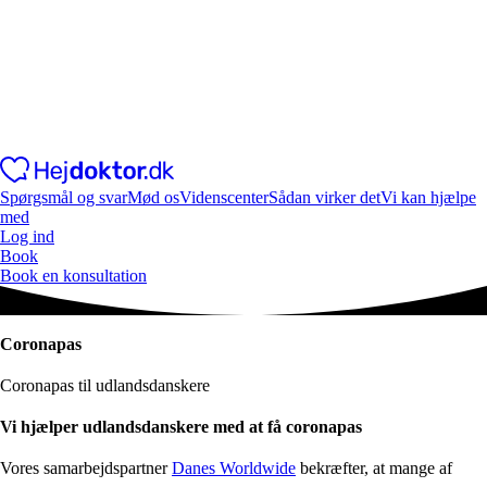
Spørgsmål og svar
Mød os
Videnscenter
Sådan virker det
Vi kan hjælpe
med
Log ind
Book
Book en konsultation
Coronapas
Coronapas til udlandsdanskere
Vi hjælper udlandsdanskere med at få coronapas
Vores samarbejdspartner
Danes Worldwide
bekræfter, at mange af