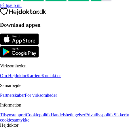
Få hjælp nu
Download appen
Virksomheden
Om Hejdoktor
Karriere
Kontakt os
Samarbejde
Partnerskaber
For virksomheder
Information
Tilsynsrapport
Cookiepolitik
Handelsbetingelser
Privatlivspolitik
Sikkerh
cookiesamtykke
Hejdoktor