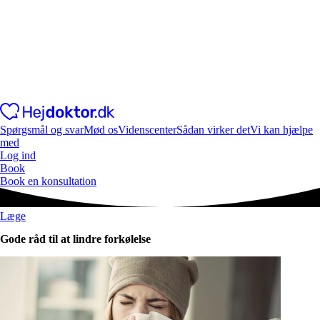
Spørgsmål og svar
Mød os
Videnscenter
Sådan virker det
Vi kan hjælpe
med
Log ind
Book
Book en konsultation
Læge
Gode råd til at lindre forkølelse