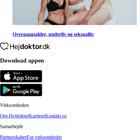
Overgangsalder, underliv og seksualliv
Download appen
Virksomheden
Om Hejdoktor
Karriere
Kontakt os
Samarbejde
Partnerskaber
For virksomheder