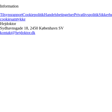
Information
Tilsynsrapport
Cookiepolitik
Handelsbetingelser
Privatlivspolitik
Sikkerh
cookiesamtykke
Hejdoktor
Sydhavnsgade 18, 2450 København SV
kontakt@hejdoktor.dk