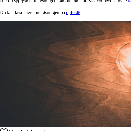
Har du spørgsmål til løsningen kan du kontakte Medconnect på mail:
k
Du kan læse mere om løsningen på
dpfo.dk
.