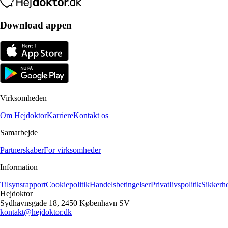
Download appen
Virksomheden
Om Hejdoktor
Karriere
Kontakt os
Samarbejde
Partnerskaber
For virksomheder
Information
Tilsynsrapport
Cookiepolitik
Handelsbetingelser
Privatlivspolitik
Sikkerh
Hejdoktor
Sydhavnsgade 18, 2450 København SV
kontakt@hejdoktor.dk