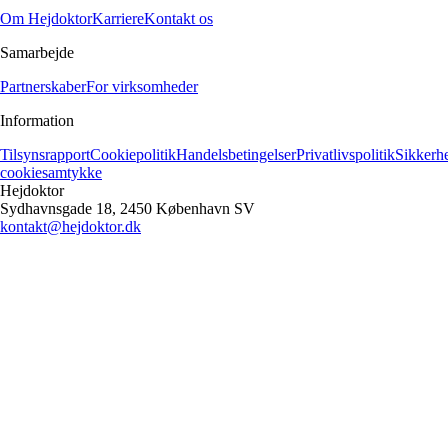
Om Hejdoktor
Karriere
Kontakt os
Samarbejde
Partnerskaber
For virksomheder
Information
Tilsynsrapport
Cookiepolitik
Handelsbetingelser
Privatlivspolitik
Sikkerh
cookiesamtykke
Hejdoktor
Sydhavnsgade 18, 2450 København SV
kontakt@hejdoktor.dk