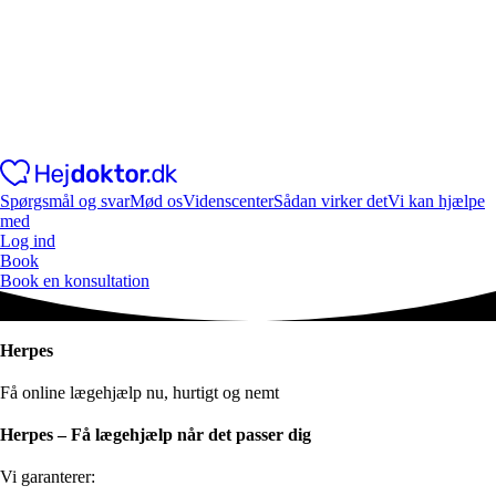
Spørgsmål og svar
Mød os
Videnscenter
Sådan virker det
Vi kan hjælpe
med
Log ind
Book
Book en konsultation
Herpes
Få online lægehjælp nu, hurtigt og nemt
Herpes – Få lægehjælp når det passer dig
Vi garanterer: