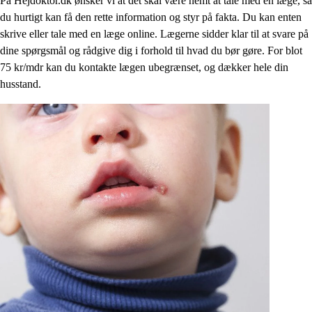
På Hejdoktor.dk ønsker vi at det skal være nemt at tale med en læge, så
du hurtigt kan få den rette information og styr på fakta. Du kan enten
skrive eller tale med en læge online. Lægerne sidder klar til at svare på
dine spørgsmål og rådgive dig i forhold til hvad du bør gøre. For blot
75 kr/mdr kan du kontakte lægen ubegrænset, og dækker hele din
husstand.