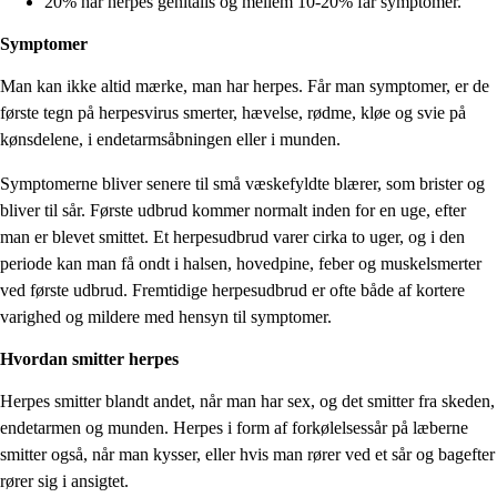
20% har herpes genitalis og mellem 10-20% får symptomer.
Symptomer
Man kan ikke altid mærke, man har herpes. Får man symptomer, er de
første tegn på herpesvirus smerter, hævelse, rødme, kløe og svie på
kønsdelene, i endetarmsåbningen eller i munden.
Symptomerne bliver senere til små væskefyldte blærer, som brister og
bliver til sår. Første udbrud kommer normalt inden for en uge, efter
man er blevet smittet. Et herpesudbrud varer cirka to uger, og i den
periode kan man få ondt i halsen, hovedpine, feber og muskelsmerter
ved første udbrud. Fremtidige herpesudbrud er ofte både af kortere
varighed og mildere med hensyn til symptomer.
Hvordan smitter herpes
Herpes smitter blandt andet, når man har sex, og det smitter fra skeden,
endetarmen og munden. Herpes i form af forkølelsessår på læberne
smitter også, når man kysser, eller hvis man rører ved et sår og bagefter
rører sig i ansigtet.