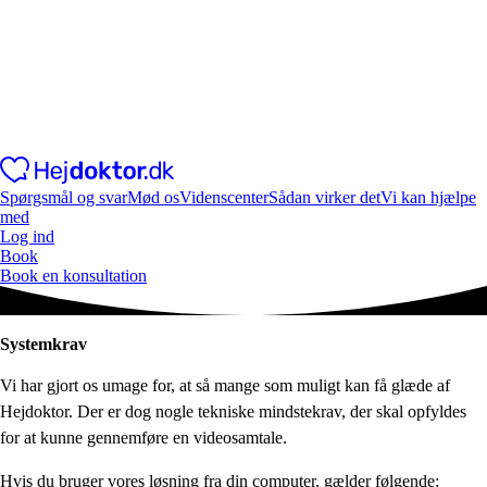
Spørgsmål og svar
Mød os
Videnscenter
Sådan virker det
Vi kan hjælpe
med
Log ind
Book
Book en konsultation
Systemkrav
Vi har gjort os umage for, at så mange som muligt kan få glæde af
Hejdoktor. Der er dog nogle tekniske mindstekrav, der skal opfyldes
for at kunne gennemføre en videosamtale.
Hvis du bruger vores løsning fra din computer, gælder følgende: