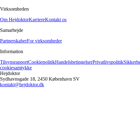
Virksomheden
Om Hejdoktor
Karriere
Kontakt os
Samarbejde
Partnerskaber
For virksomheder
Information
Tilsynsrapport
Cookiepolitik
Handelsbetingelser
Privatlivspolitik
Sikkerh
cookiesamtykke
Hejdoktor
Sydhavnsgade 18, 2450 København SV
kontakt@hejdoktor.dk