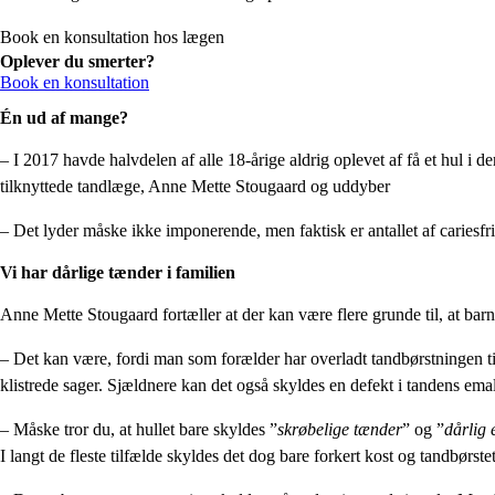
Book en konsultation hos lægen
Oplever du smerter?
Book en konsultation
Én ud af mange?
– I 2017 havde halvdelen af alle 18-årige aldrig oplevet af få et hul i d
tilknyttede tandlæge, Anne Mette Stougaard og uddyber
– Det lyder måske ikke imponerende, men faktisk er antallet af cariesfr
Vi har dårlige tænder i familien
Anne Mette Stougaard fortæller at der kan være flere grunde til, at barne
– Det kan være, fordi man som forælder har overladt tandbørstningen til 
klistrede sager. Sjældnere kan det også skyldes en defekt i tandens em
– Måske tror du, at hullet bare skyldes ”
skrøbelige tænder
” og ”
dårlig 
I langt de fleste tilfælde skyldes det dog bare forkert kost og tandbørs