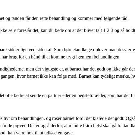
rnet og tanden får den rette behandling og kommer med følgende råd.
kke selv foreslår det, kan du bede om at der bliver talt 1-2-3 og så hold
bare sidder lige ved siden af. Som børnetandlæge oplever man desværre 
net har brug for en hånd til at komme trygt igennem behandlingen.
ighederne, men det vigtigste er, at barnet har det godt og ikke går derfr
gangen, hvor barnet ikke kan følge med. Barnet kan tydeligt mærke, hvis 
 ofte bedre at sende en partner eller en bedsteforælder, som har det fin
ositivt om behandlingen, og roser barnet fordi det klarede det godt. Ogs
når de prøver. Det er også derfor, at mindre børn helst skal gå fra tan
mod, kan være nok til at udløse en gave.