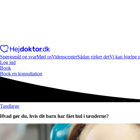
Spørgsmål og svar
Mød os
Videnscenter
Sådan virker det
Vi kan hjælpe 
Log ind
Book
Book en konsultation
Tandlæge
Hvad gør du, hvis dit barn har fået hul i tænderne?