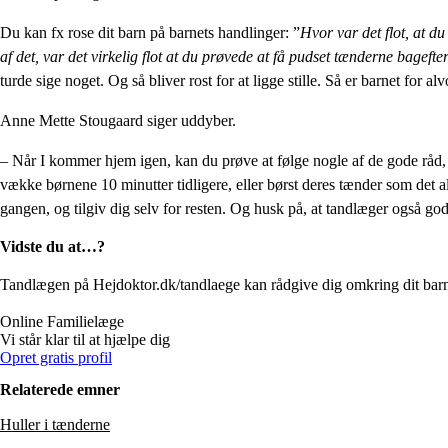
Du kan fx rose dit barn på barnets handlinger: ”
Hvor var det flot, at du
af det, var det virkelig flot at du prøvede at få pudset tænderne bagefte
turde sige noget. Og så bliver rost for at ligge stille. Så er barnet for a
Anne Mette Stougaard siger uddyber.
– Når I kommer hjem igen, kan du prøve at følge nogle af de gode råd
vække børnene 10 minutter tidligere, eller børst deres tænder som det al
gangen, og tilgiv dig selv for resten. Og husk på, at tandlæger også g
Vidste du at…?
Tandlægen på Hejdoktor.dk/tandlaege kan rådgive dig omkring dit barns
Online
Familielæge
Vi står klar til at hjælpe dig
Opret gratis profil
Relaterede emner
Huller i tænderne