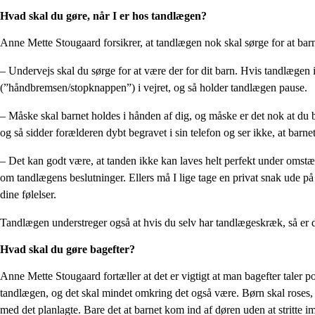
Hvad skal du gøre, når I er hos tandlægen?
Anne Mette Stougaard forsikrer, at tandlægen nok skal sørge for at ba
– Undervejs skal du sørge for at være der for dit barn. Hvis tandlægen i
(”håndbremsen/stopknappen”) i vejret, og så holder tandlægen pause.
– Måske skal barnet holdes i hånden af dig, og måske er det nok at du 
og så sidder forælderen dybt begravet i sin telefon og ser ikke, at bar
– Det kan godt være, at tanden ikke kan laves helt perfekt under omstænd
om tandlægens beslutninger. Ellers må I lige tage en privat snak ude på 
dine følelser.
Tandlægen understreger også at hvis du selv har tandlægeskræk, så er det
Hvad skal du gøre bagefter?
Anne Mette Stougaard fortæller at det er vigtigt at man bagefter taler p
tandlægen, og det skal mindet omkring det også være. Børn skal roses, 
med det planlagte. Bare det at barnet kom ind af døren uden at stritte i