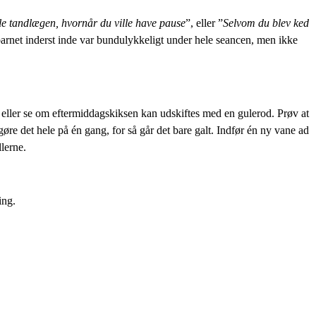
lle tandlægen, hvornår du ville have pause
”, eller ”
Selvom du blev ked
 barnet inderst inde var bundulykkeligt under hele seancen, men ikke
ller se om eftermiddagskiksen kan udskiftes med en gulerod. Prøv at
øre det hele på én gang, for så går det bare galt. Indfør én ny vane ad
lerne.
ing.