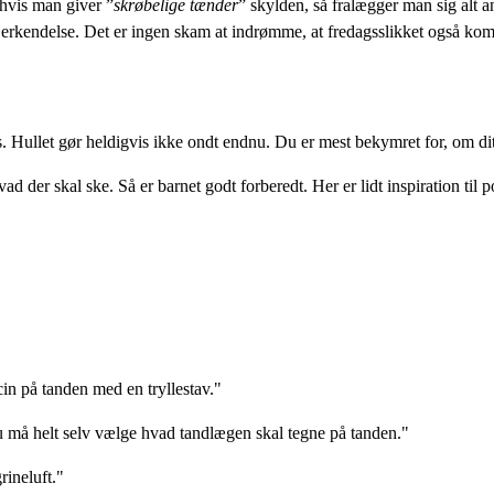
 hvis man giver ”
skrøbelige tænder
” skylden, så fralægger man sig alt a
d erkendelse. Det er ingen skam at indrømme, at fredagsslikket også ko
es. Hullet gør heldigvis ikke ondt endnu. Du er mest bekymret for, om dit
 der skal ske. Så er barnet godt forberedt. Her er lidt inspiration til
cin på tanden med en tryllestav."
Du må helt selv vælge hvad tandlægen skal tegne på tanden."
rineluft."