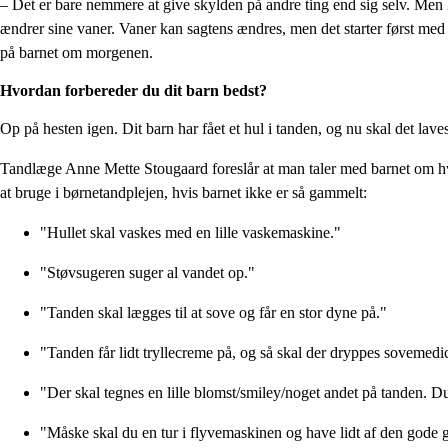
– Det er bare nemmere at give skylden på andre ting end sig selv. Men
ændrer sine vaner. Vaner kan sagtens ændres, men det starter først me
på barnet om morgenen.
Hvordan forbereder du dit barn bedst?
Op på hesten igen. Dit barn har fået et hul i tanden, og nu skal det lav
Tandlæge Anne Mette Stougaard foreslår at man taler med barnet om hvad
at bruge i børnetandplejen, hvis barnet ikke er så gammelt:
"Hullet skal vaskes med en lille vaskemaskine."
"Støvsugeren suger al vandet op."
"Tanden skal lægges til at sove og får en stor dyne på."
"Tanden får lidt tryllecreme på, og så skal der dryppes sovemedi
"Der skal tegnes en lille blomst/smiley/noget andet på tanden. 
"Måske skal du en tur i flyvemaskinen og have lidt af den gode g