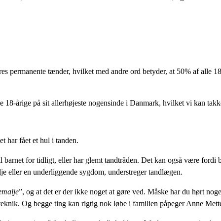
eres permanente tænder, hvilket med andre ord betyder, at 50% af alle 18-
ie 18-årige på sit allerhøjeste nogensinde i Danmark, hvilket vi kan ta
t har fået et hul i tanden.
barnet for tidligt, eller har glemt tandtråden. Det kan også være fordi b
alje eller en underliggende sygdom, understreger tandlægen.
emalje
”, og at det er der ikke noget at gøre ved. Måske har du hørt noge
teteknik. Og begge ting kan rigtig nok løbe i familien påpeger Anne Mett