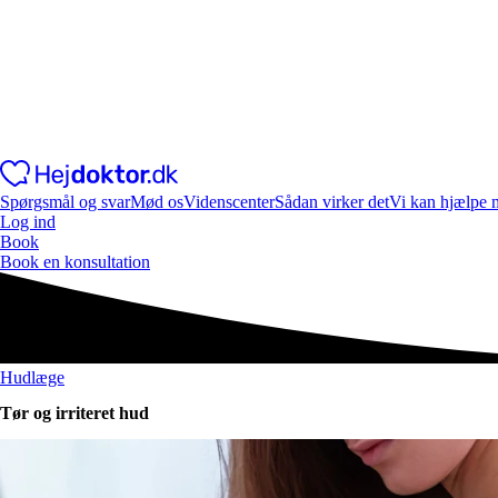
Spørgsmål og svar
Mød os
Videnscenter
Sådan virker det
Vi kan hjælpe 
Log ind
Book
Book en konsultation
Hudlæge
Tør og irriteret hud