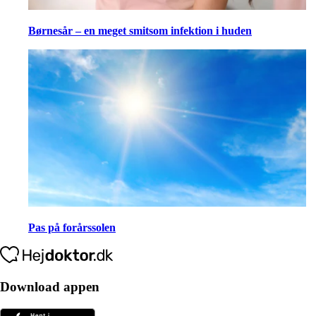
Børnesår – en meget smitsom infektion i huden
Pas på forårssolen
Download appen