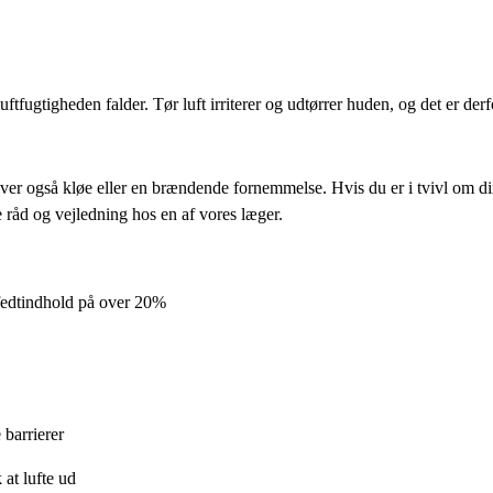
i luftfugtigheden falder. Tør luft irriterer og udtørrer huden, og det er
lever også kløe eller en brændende fornemmelse. Hvis du er i tvivl om d
 råd og vejledning hos en af vores læger.
 fedtindhold på over 20%
 barrierer
at lufte ud