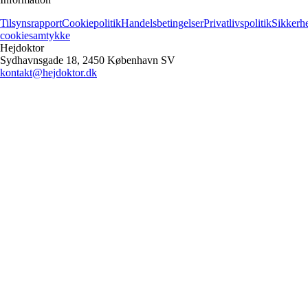
Tilsynsrapport
Cookiepolitik
Handelsbetingelser
Privatlivspolitik
Sikkerh
cookiesamtykke
Hejdoktor
Sydhavnsgade 18, 2450 København SV
kontakt@hejdoktor.dk