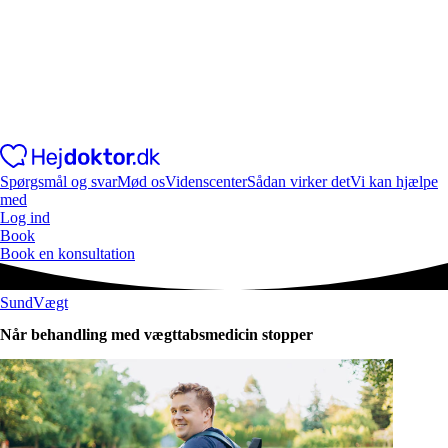
Spørgsmål og svar
Mød os
Videnscenter
Sådan virker det
Vi kan hjælpe
med
Log ind
Book
Book en konsultation
SundVægt
Når behandling med vægttabsmedicin stopper