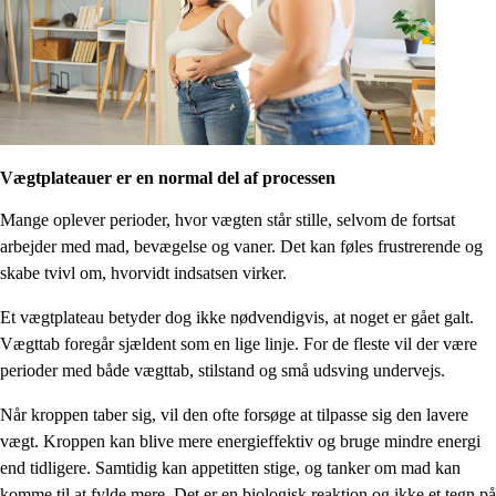
Vægtplateauer er en normal del af processen
Mange oplever perioder, hvor vægten står stille, selvom de fortsat
arbejder med mad, bevægelse og vaner. Det kan føles frustrerende og
skabe tvivl om, hvorvidt indsatsen virker.
Et vægtplateau betyder dog ikke nødvendigvis, at noget er gået galt.
Vægttab foregår sjældent som en lige linje. For de fleste vil der være
perioder med både vægttab, stilstand og små udsving undervejs.
Når kroppen taber sig, vil den ofte forsøge at tilpasse sig den lavere
vægt. Kroppen kan blive mere energieffektiv og bruge mindre energi
end tidligere. Samtidig kan appetitten stige, og tanker om mad kan
komme til at fylde mere. Det er en biologisk reaktion og ikke et tegn på