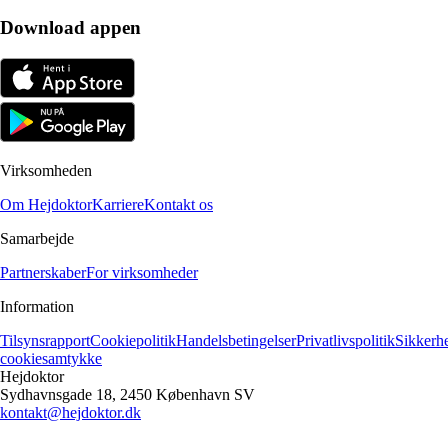
Download appen
Virksomheden
Om Hejdoktor
Karriere
Kontakt os
Samarbejde
Partnerskaber
For virksomheder
Information
Tilsynsrapport
Cookiepolitik
Handelsbetingelser
Privatlivspolitik
Sikkerh
cookiesamtykke
Hejdoktor
Sydhavnsgade 18, 2450 København SV
kontakt@hejdoktor.dk