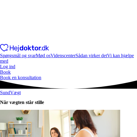
Spørgsmål og svar
Mød os
Videnscenter
Sådan virker det
Vi kan hjælpe
med
Log ind
Book
Book en konsultation
SundVægt
Når vægten står stille