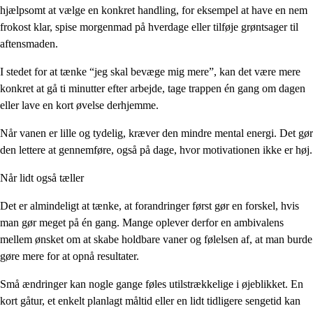
hjælpsomt at vælge en konkret handling, for eksempel at have en nem
frokost klar, spise morgenmad på hverdage eller tilføje grøntsager til
aftensmaden.
I stedet for at tænke “jeg skal bevæge mig mere”, kan det være mere
konkret at gå ti minutter efter arbejde, tage trappen én gang om dagen
eller lave en kort øvelse derhjemme.
Når vanen er lille og tydelig, kræver den mindre mental energi. Det gør
den lettere at gennemføre, også på dage, hvor motivationen ikke er høj.
Når lidt også tæller
Det er almindeligt at tænke, at forandringer først gør en forskel, hvis
man gør meget på én gang. Mange oplever derfor en ambivalens
mellem ønsket om at skabe holdbare vaner og følelsen af, at man burde
gøre mere for at opnå resultater.
Små ændringer kan nogle gange føles utilstrækkelige i øjeblikket. En
kort gåtur, et enkelt planlagt måltid eller en lidt tidligere sengetid kan