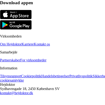
Download appen
Virksomheden
Om Hejdoktor
Karriere
Kontakt os
Samarbejde
Partnerskaber
For virksomheder
Information
Tilsynsrapport
Cookiepolitik
Handelsbetingelser
Privatlivspolitik
Sikkerh
cookiesamtykke
Hejdoktor
Sydhavnsgade 18, 2450 København SV
kontakt@hejdoktor.dk