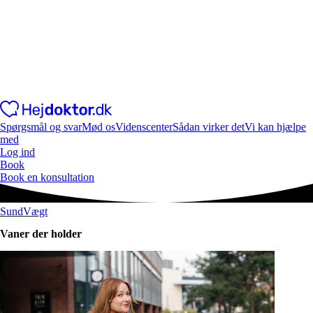
Spørgsmål og svar
Mød os
Videnscenter
Sådan virker det
Vi kan hjælpe
med
Log ind
Book
Book en konsultation
SundVægt
Vaner der holder