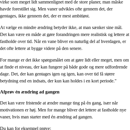
virke som meget lidt sammenlignet med de store planer, man måske
havde forestillet sig. Men vaner udvikles ofte gennem det, der
gentages, ikke gennem det, der er mest ambitiøst.
At vælge en mindre ændring betyder ikke, at man sænker sine mål.
Det kan være en måde at gøre forandringen mere realistisk og lettere at
fastholde over tid. Når en vane bliver en naturlig del af hverdagen, er
det ofte lettere at bygge videre på den senere.
For mange er det ikke spørgsmålet om at gøre lidt eller meget, men om
at finde et niveau, der kan fungere på både gode og mere udfordrende
dage. Det, der kan gentages igen og igen, kan over tid få større
betydning end en indsats, der kun kan holdes i en kort periode."
Afprøv én ændring ad gangen
Det kan være fristende at ændre mange ting på én gang, især når
motivationen er høj. Men for mange bliver det lettere at fastholde nye
vaner, hvis man starter med én ændring ad gangen.
Du kan for eksempel prøve: