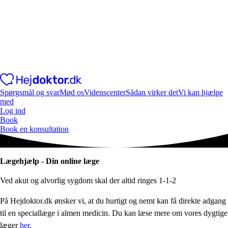
Spørgsmål og svar
Mød os
Videnscenter
Sådan virker det
Vi kan hjælpe
med
Log ind
Book
Book en konsultation
Lægehjælp - Din online læge
Ved akut og alvorlig sygdom skal der altid ringes 1-1-2
På Hejdoktor.dk ønsker vi, at du hurtigt og nemt kan få direkte adgang
til en speciallæge i almen medicin. Du kan læse mere om vores dygtige
læger
her
.