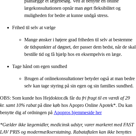
planlægge et lægebesøg. Ved at benytte en online
lægekonsultationen opnår man øget fleksibilitet og
muligheden for bedre at kunne undgå stress.
Frihed til selv at vælge
Mange ønsker i højere grad friheden til selv at bestemme
de tidspunkter af døgnet, der passer dem bedst, når de skal
bestille tid og få hjælp hos en eksempelvis en læge.
Tage hånd om egen sundhed
Brugen af ​​onlinekonsultationer betyder også at man bedre
selv kan tage styring på sin egen og sin families sundhed.
OBS: Som kunde hos Hejdoktor.dk får du
fri fragt til en værdi af 29
kr. samt 10% rabat
på dine køb hos Apopro Online Apotek*. Du kan
benytte dig af ordningen på
Apopros hjemmeside her
*Gælder ikke lægemidler, medicinsk udstyr, varer markeret med FAST
LAV PRIS og modermælkserstatning. Rabataftalen kan ikke benyttes