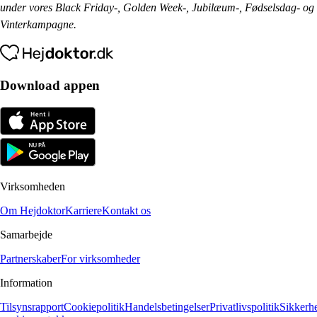
under vores Black Friday-, Golden Week-, Jubilæum-, Fødselsdag- og
Vinterkampagne.
Download appen
Virksomheden
Om Hejdoktor
Karriere
Kontakt os
Samarbejde
Partnerskaber
For virksomheder
Information
Tilsynsrapport
Cookiepolitik
Handelsbetingelser
Privatlivspolitik
Sikkerh