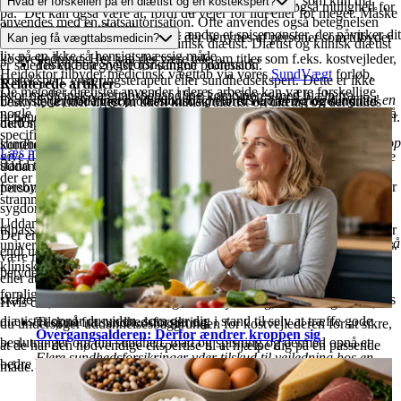
Titlerne, diætist og klinisk diætist, er beskyttede titler, som kun må
Hvad er forskellen på en diætist og en kostekspert?
Hvis du har en sundhedsforsikring, har du muligvis også mulighed for
på. Det kan også være at, fordi du vejer for lidt eller for meget. Måske
anvendes med en statsautorisation. Ofte anvendes også betegnelsen
derigennem at få tilskud.
oplever du behov for hjælp til at ændre et spisemønster, der påvirker dit
Måske er du stødt på andre titler der benyttes af personer som tilbyder
Kan jeg få vægttabsmedicin?
“diætist”, når der tales om en klinisk diætist. Diætist og klinisk diætist
liv på en ikke så hensigtsmæssig måde.
kostvejledning. Her kan der være tale om titler som f.eks. kostvejleder,
Tilskud fra Sygeforsikringen ”danmark”
er således en betegnelse for samme profession.
Hejdoktor tilbyder medicinsk vægttab via vores
SundVægt
forløb,
kostekspert, ernæringsterapeut eller sundhedsekspert. Dette er ikke
Relaterede artikler
De metoder diætister anvender i deres arbejde kan være forskellige,
hvor medicinsk vægttabsbehandling kombineres med hjælp fra
Sygeforsikringen “danmark” giver tilskud til behandling hos en
Diætister er uddannet professionsbachelorer i ernæring og sundhed
beskyttede titler ligesom titlen klinisk diætist og diætist og der stilles
nogle arbejder med konkrete kostplaner og bestemte diæter for at opnå
behandlingsteam bestående af speciallæger, diætister og sygeplejersker.
diætist. Du behøver ikke en henvisning fra din egen læge for at
med specialisering inden for kostens betydning i forbindelse med
derfor ikke samme krav til uddannelsen. Uddannelserne består ofte af
specifikke resultater eller vægttab. Hos Hejdoktor har vi i fokus på at
få tilskud. Du kan få dækket op til 50% af din udgift, dog max op
sundhed, forebyggelse og behandling. Denne uddannelse gør dem i
kortere kurser og har ikke samme faglige niveau og bredde som
Læs mere her
give dig viden og redskaber, så du bliver i stand til at spise på en måde
til
350 kr. pr. konsultation og max 2100 kr. inden for 12
stand til at vejlede omkring kostanbefalinger i forbindelse med
uddannelsen til diætist. Derfor kan kvaliteten af vejledningen fra
der er hjælpsom for dig uden at du skal følge bestemte diæter eller
måneder.
forebyggelse og behandling af helbredsmæssige problemstillinger eller
personer med disse titler svinge.
stramme planer.
sygdomme. De er uddannet til at anvende den nyeste forskning og
Hejdoktor indberetter automatisk det tilskudsberettigede beløb
Uddannelsen til diætist giver mulighed for at læse videre på
tilpasse kostanbefalingerne til dine specifikke behov og situation. Efter
Der er mange misforståelser og myter om mad og spisning, dette kan
når du har talt med vores diætister. Husk at gøre opmærksom på
universitetet. Her kan der læses en kandidatuddannelse inden for f.eks.
endt uddannelse opnår diætister som nævnt statsautorisation, hvilket
være med til at give oplevelsen af at noget mad er godt eller dårligt
at du er medlem af Sygeforsikring ”danmark” til din første
klinisk ernæring, human ernæring eller sport og sundhed.
betyder, at de må kalde sig kliniske diætister eller diætister og er
eller at der kun er en rigtig måde at spise på. Det kan være med til at
konsultation.
forpligtet til at levere professionel vejledning af høj kvalitet.
skabe unødig stress og bekymringer. Igennem vejledningen med vores
Hvis du ønsker den bedst mulige kostvejledning, er det en god ide, at
diætister opnår du viden, som gør dig i stand til selv at træffe gode
Tilskud fra sundhedsforsikring
du undersøger uddannelsesbaggrunden for kostvejlederen for at sikre,
Overgangsalderen: Derfor ændrer kroppen sig
beslutninger om din sundhed, mad og spisning og dermed opnå et
at de har den nødvendige ekspertise til at hjælpe dig på en passende
Flere sundhedsforsikringer yder tilskud til vejledning hos en
bedre helbred og bedre livskvalitet.
måde.
diætist. Der er dog forskel på, hvad de forskellige
sundhedsforsikringsselskaber yder af tilskud. Det er det enkelte