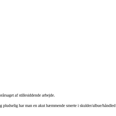
årsaget af stillesiddende arbejde.
e og pludselig har man en akut hæmmende smerte i skulder/albue/håndled