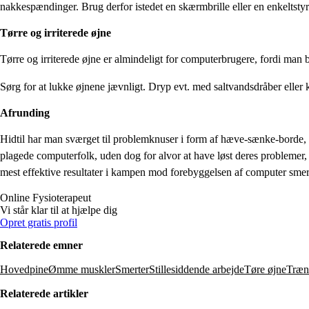
nakkespændinger. Brug derfor istedet en skærmbrille eller en enkeltsty
Tørre og irriterede øjne
Tørre og irriterede øjne er almindeligt for computerbrugere, fordi ma
Sørg for at lukke øjnene jævnligt. Dryp evt. med saltvandsdråber eller 
Afrunding
Hidtil har man sværget til problemknuser i form af hæve-sænke-borde, e
plagede computerfolk, uden dog for alvor at have løst deres problemer, 
mest effektive resultater i kampen mod forebyggelsen af computer smer
Online
Fysioterapeut
Vi står klar til at hjælpe dig
Opret gratis profil
Relaterede emner
Hovedpine
Ømme muskler
Smerter
Stillesiddende arbejde
Tøre øjne
Træn
Relaterede artikler