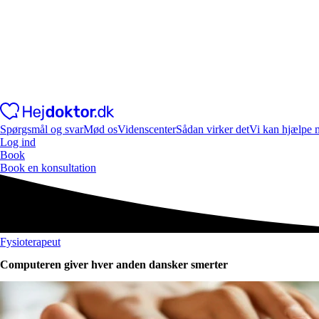
Spørgsmål og svar
Mød os
Videnscenter
Sådan virker det
Vi kan hjælpe 
Log ind
Book
Book en konsultation
Fysioterapeut
Computeren giver hver anden dansker smerter