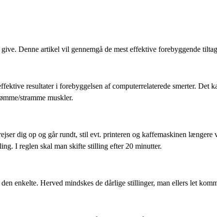
at give. Denne artikel vil gennemgå de mest effektive forebyggende tilt
ektive resultater i forebyggelsen af computerrelaterede smerter. Det kan 
re ømme/stramme muskler.
ser dig op og går rundt, stil evt. printeren og kaffemaskinen længere væk
ing. I reglen skal man skifte stilling efter 20 minutter.
il den enkelte. Herved mindskes de dårlige stillinger, man ellers let kommer