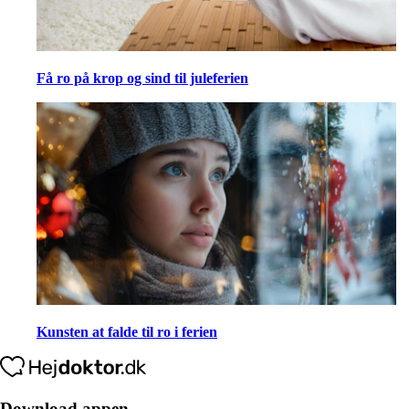
Få ro på krop og sind til juleferien
Kunsten at falde til ro i ferien
Download appen