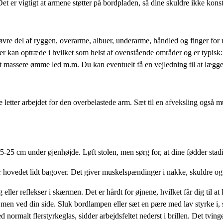
et er vigtigt at armene støtter på bordpladen, så dine skuldre ikke konst
re, øvre del af ryggen, overarme, albuer, underarme, håndled og finger
 kan optræde i hvilket som helst af ovenstående områder og er typisk: u
massere ømme led m.m. Du kan eventuelt få en vejledning til at lægge ne
letter arbejdet for den overbelastede arm. Sæt til en afveksling også mus
 15-25 cm under øjenhøjde. Løft stolen, men sørg for, at dine fødder sta
jer hovedet lidt bagover. Det giver muskelspændinger i nakke, skuldre og
 eller reflekser i skærmen. Det er hårdt for øjnene, hvilket får dig til
ed, men ved din side. Sluk bordlampen eller sæt en pære med lav styrke i
ed normalt flerstyrkeglas, sidder arbejdsfeltet nederst i brillen. Det tvi