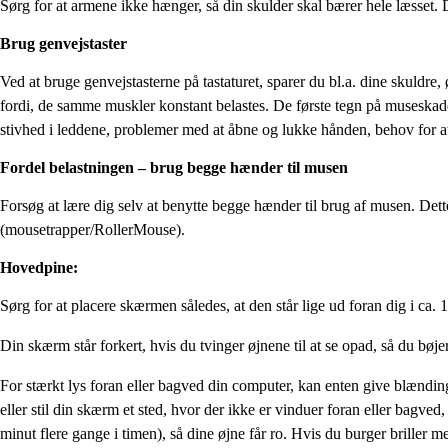
Sørg for at armene ikke hænger, så din skulder skal bærer hele læsset. D
Brug genvejstaster
Ved at bruge genvejstasterne på tastaturet, sparer du bl.a. dine skuld
fordi, de samme muskler konstant belastes. De første tegn på museskader
stivhed i leddene, problemer med at åbne og lukke hånden, behov for at 
Fordel belastningen – brug begge hænder til musen
Forsøg at lære dig selv at benytte begge hænder til brug af musen. Dette 
(mousetrapper/RollerMouse).
Hovedpine:
Sørg for at placere skærmen således, at den står lige ud foran dig i ca.
Din skærm står forkert, hvis du tvinger øjnene til at se opad, så du bø
For stærkt lys foran eller bagved din computer, kan enten give blænding
eller stil din skærm et sted, hvor der ikke er vinduer foran eller bagv
minut flere gange i timen), så dine øjne får ro. Hvis du burger briller m