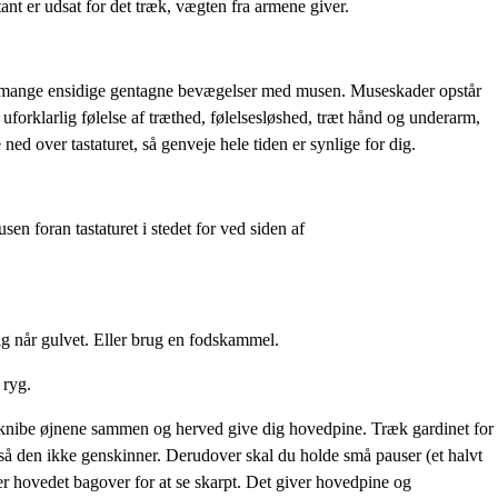
ant er udsat for det træk, vægten fra armene giver.
 for mange ensidige gentagne bevægelser med musen. Museskader opstår
forklarlig følelse af træthed, følelsesløshed, træt hånd og underarm,
d over tastaturet, så genveje hele tiden er synlige for dig.
en foran tastaturet i stedet for ved siden af
dig når gulvet. Eller brug en fodskammel.
 ryg.
 at knibe øjnene sammen og herved give dig hovedpine. Træk gardinet for
, så den ikke genskinner. Derudover skal du holde små pauser (et halvt
nger hovedet bagover for at se skarpt. Det giver hovedpine og