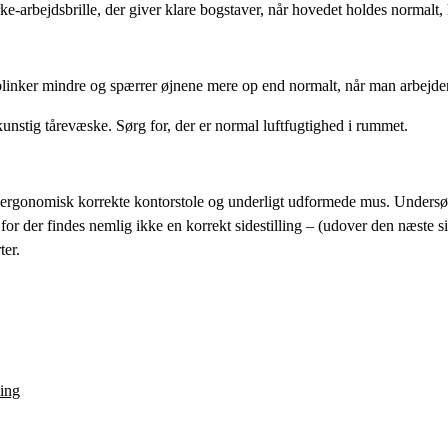
rke-arbejdsbrille, der giver klare bogstaver, når hovedet holdes normal
n blinker mindre og spærrer øjnene mere op end normalt, når man arbejd
kunstig tårevæske. Sørg for, der er normal luftfugtighed i rummet.
rgonomisk korrekte kontorstole og underligt udformede mus. Undersøgelse
for der findes nemlig ikke en korrekt sidestilling – (udover den næste s
ter.
ing