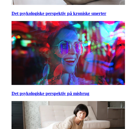
Det psykologiske perspektiv på kroniske smerter
Det psykologiske perspektiv på misbrug