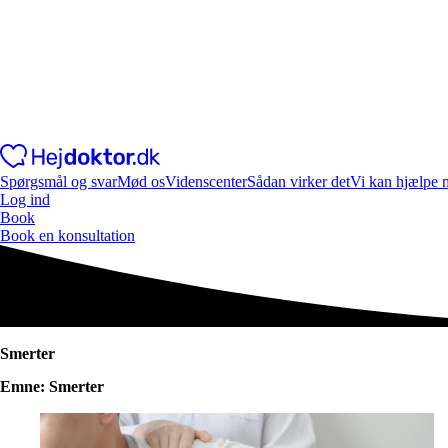
Spørgsmål og svar
Mød os
Videnscenter
Sådan virker det
Vi kan hjælpe 
Log ind
Book
Book en konsultation
Smerter
Emne: Smerter