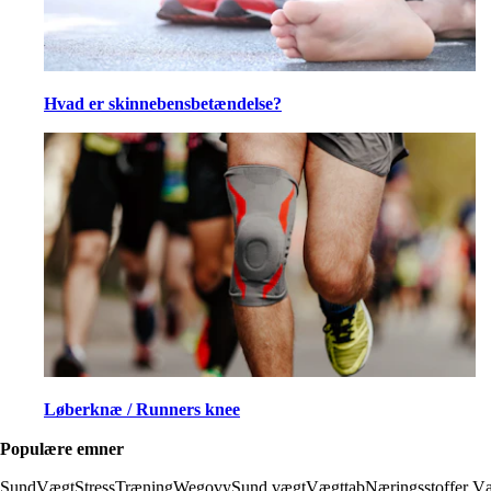
Hvad er skinnebensbetændelse?
Løberknæ / Runners knee
Populære emner
SundVægt
Stress
Træning
Wegovy
Sund vægt
Vægttab
Næringsstoffer
Væ