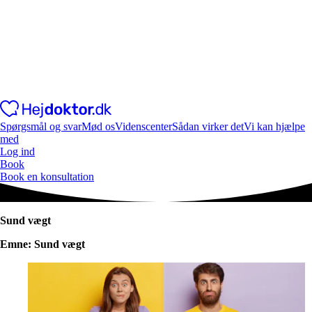
Spørgsmål og svar
Mød os
Videnscenter
Sådan virker det
Vi kan hjælpe
med
Log ind
Book
Book en konsultation
Sund vægt
Emne: Sund vægt