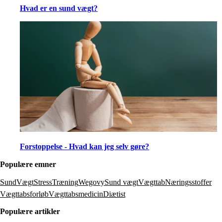
Hvad er en sund vægt?
Forstoppelse - Hvad kan jeg selv gøre?
Populære emner
SundVægt
Stress
Træning
Wegovy
Sund vægt
Vægttab
Næringsstoffer
Vægttabsforløb
Vægttabsmedicin
Diætist
Populære artikler