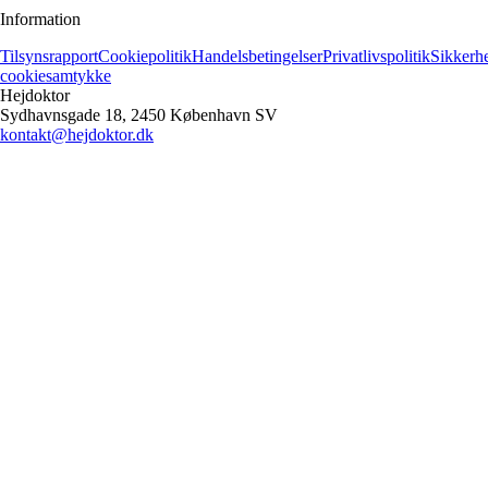
Information
Tilsynsrapport
Cookiepolitik
Handelsbetingelser
Privatlivspolitik
Sikkerh
cookiesamtykke
Hejdoktor
Sydhavnsgade 18, 2450 København SV
kontakt@hejdoktor.dk