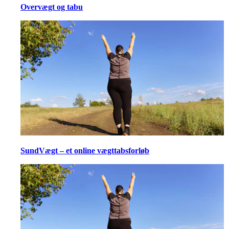
Overvægt og tabu
SundVægt – et online vægttabsforløb