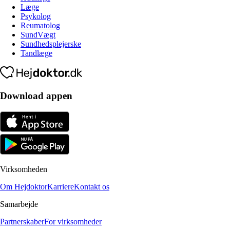
Læge
Psykolog
Reumatolog
SundVægt
Sundhedsplejerske
Tandlæge
Download appen
Virksomheden
Om Hejdoktor
Karriere
Kontakt os
Samarbejde
Partnerskaber
For virksomheder