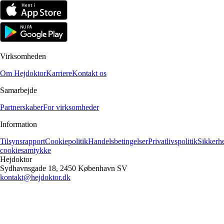
Virksomheden
Om Hejdoktor
Karriere
Kontakt os
Samarbejde
Partnerskaber
For virksomheder
Information
Tilsynsrapport
Cookiepolitik
Handelsbetingelser
Privatlivspolitik
Sikkerh
cookiesamtykke
Hejdoktor
Sydhavnsgade 18, 2450 København SV
kontakt@hejdoktor.dk