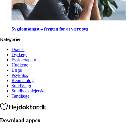
Sygdomsangst – frygten for at være syg
Kategorier
Diætist
Dyrlæge
Fysioterapeut
Hudlæge
Læge
Psykolog
Reumatolog
SundVægt
Sundhedsplejerske
Tandlæge
Download appen