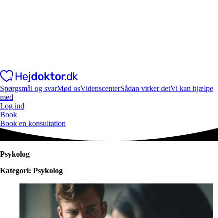
Spørgsmål og svar
Mød os
Videnscenter
Sådan virker det
Vi kan hjælpe
med
Log ind
Book
Book en konsultation
Psykolog
Kategori: Psykolog