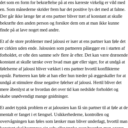
det som en form for bekræftelse på at ens kæreste virkelig er vild med
en. Som månederne skrider frem har det positive lys det med at falme.
Der går ikke længe før at ens partner bliver træt af konstant at skulle
bekræfte den anden person og forsikre dem om at man ikke kunne
finde på at lave noget med andre.
Et af de store problemer med jalousi er især at ens partner kan føle det
er cirklen uden ende. Jalousien som partneren pålægger en i starten af
forholdet, er ofte den samme selv flere år efter. Det kan være drænende
konstant at skulle tænke over hvad man gør eller siger, for at undgå at
følelserne af jalousi bliver vækket i ens partner hvortil konflikterne
opstår. Partneren kan føle at han eller hun træder på æggeskaller for at
undgå at stimulere disse negative følelser af jalousi. Hertil bliver det
mere åbenlyst at se hvordan det over tid kan nedslide forholdet og
skabe unødvendigt mange gnidninger.
Et andet typisk problem er at jalousien kan få sin partner til at føle at de
mentalt er fanget i et fængsel. Usikkerhederne, kontrollen og
overvågningen kan føles som lænker man bliver underlagt, hvortil man