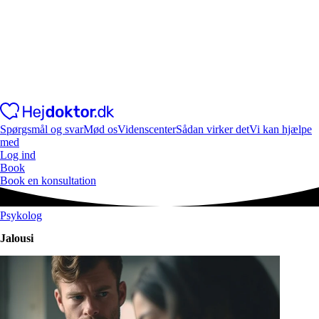
Spørgsmål og svar
Mød os
Videnscenter
Sådan virker det
Vi kan hjælpe
med
Log ind
Book
Book en konsultation
Psykolog
Jalousi