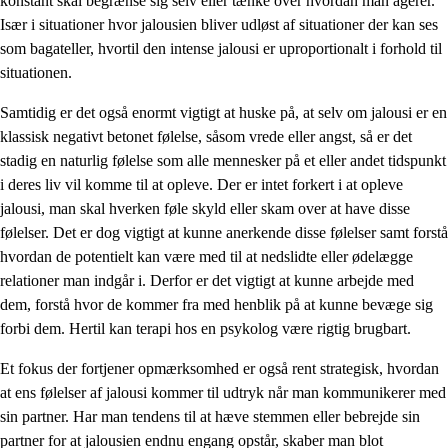
konstant skal begrænse sig selv eller tænke over hvordan man agerer.
Især i situationer hvor jalousien bliver udløst af situationer der kan ses
som bagateller, hvortil den intense jalousi er uproportionalt i forhold til
situationen.
Samtidig er det også enormt vigtigt at huske på, at selv om jalousi er en
klassisk negativt betonet følelse, såsom vrede eller angst, så er det
stadig en naturlig følelse som alle mennesker på et eller andet tidspunkt
i deres liv vil komme til at opleve. Der er intet forkert i at opleve
jalousi, man skal hverken føle skyld eller skam over at have disse
følelser. Det er dog vigtigt at kunne anerkende disse følelser samt forstå
hvordan de potentielt kan være med til at nedslidte eller ødelægge
relationer man indgår i. Derfor er det vigtigt at kunne arbejde med
dem, forstå hvor de kommer fra med henblik på at kunne bevæge sig
forbi dem. Hertil kan terapi hos en psykolog være rigtig brugbart.
Et fokus der fortjener opmærksomhed er også rent strategisk, hvordan
at ens følelser af jalousi kommer til udtryk når man kommunikerer med
sin partner. Har man tendens til at hæve stemmen eller bebrejde sin
partner for at jalousien endnu engang opstår, skaber man blot