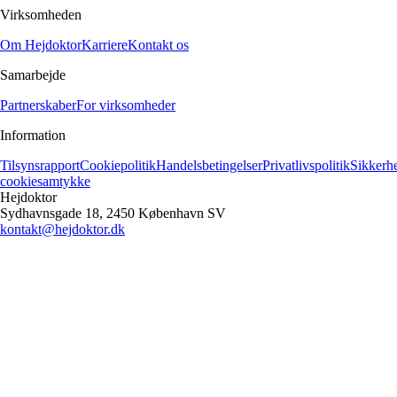
Virksomheden
Om Hejdoktor
Karriere
Kontakt os
Samarbejde
Partnerskaber
For virksomheder
Information
Tilsynsrapport
Cookiepolitik
Handelsbetingelser
Privatlivspolitik
Sikkerh
cookiesamtykke
Hejdoktor
Sydhavnsgade 18, 2450 København SV
kontakt@hejdoktor.dk