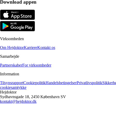
Download appen
Virksomheden
Om Hejdoktor
Karriere
Kontakt os
Samarbejde
Partnerskaber
For virksomheder
Information
Tilsynsrapport
Cookiepolitik
Handelsbetingelser
Privatlivspolitik
Sikkerh
cookiesamtykke
Hejdoktor
Sydhavnsgade 18, 2450 København SV
kontakt@hejdoktor.dk