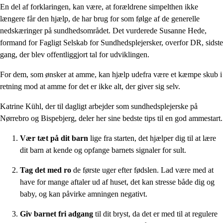
En del af forklaringen, kan være, at forældrene simpelthen ikke
længere får den hjælp, de har brug for som følge af de generelle
nedskæringer på sundhedsområdet. Det vurderede Susanne Hede,
formand for Fagligt Selskab for Sundhedsplejersker, overfor DR, sidste
gang, der blev offentliggjort tal for udviklingen.
For dem, som ønsker at amme, kan hjælp udefra være et kæmpe skub i
retning mod at amme for det er ikke alt, der giver sig selv.
Katrine Kühl, der til dagligt arbejder som sundhedsplejerske på
Nørrebro og Bispebjerg, deler her sine bedste tips til en god ammestart.
Vær tæt på dit barn
lige fra starten, det hjælper dig til at lære
dit barn at kende og opfange barnets signaler for sult.
Tag det med ro
de første uger efter fødslen. Lad være med at
have for mange aftaler ud af huset, det kan stresse både dig og
baby, og kan påvirke amningen negativt.
Giv barnet fri adgang
til dit bryst, da det er med til at regulere