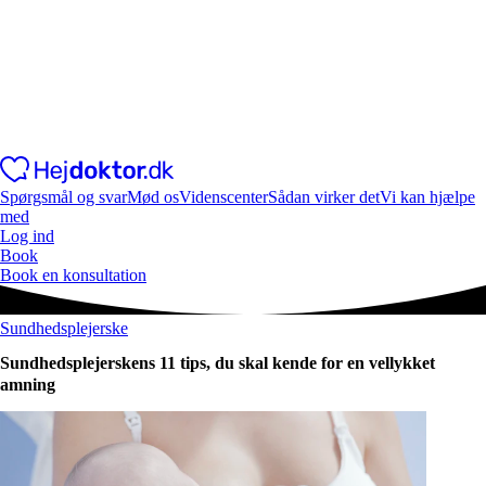
Spørgsmål og svar
Mød os
Videnscenter
Sådan virker det
Vi kan hjælpe
med
Log ind
Book
Book en konsultation
Sundhedsplejerske
Sundhedsplejerskens 11 tips, du skal kende for en vellykket
amning