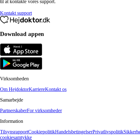
til at kontakte vores support.
Kontakt support
Download appen
Virksomheden
Om Hejdoktor
Karriere
Kontakt os
Samarbejde
Partnerskaber
For virksomheder
Information
Tilsynsrapport
Cookiepolitik
Handelsbetingelser
Privatlivspolitik
Sikkerh
cookiesamtykke