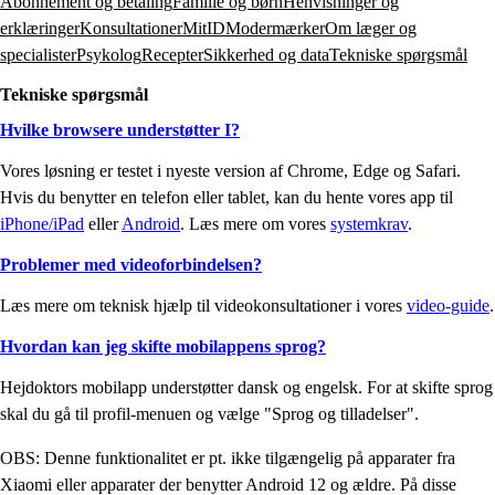
Abonnement og betaling
Familie og børn
Henvisninger og
erklæringer
Konsultationer
MitID
Modermærker
Om læger og
specialister
Psykolog
Recepter
Sikkerhed og data
Tekniske spørgsmål
Tekniske spørgsmål
Hvilke browsere understøtter I?
Vores løsning er testet i nyeste version af Chrome, Edge og Safari.
Hvis du benytter en telefon eller tablet, kan du hente vores app til
iPhone/iPad
eller
Android
. Læs mere om vores
systemkrav
.
Problemer med videoforbindelsen?
Læs mere om teknisk hjælp til videokonsultationer i vores
video-guide
.
Hvordan kan jeg skifte mobilappens sprog?
Hejdoktors mobilapp understøtter dansk og engelsk. For at skifte sprog
skal du gå til profil-menuen og vælge "Sprog og tilladelser".
OBS: Denne funktionalitet er pt. ikke tilgængelig på apparater fra
Xiaomi eller apparater der benytter Android 12 og ældre. På disse