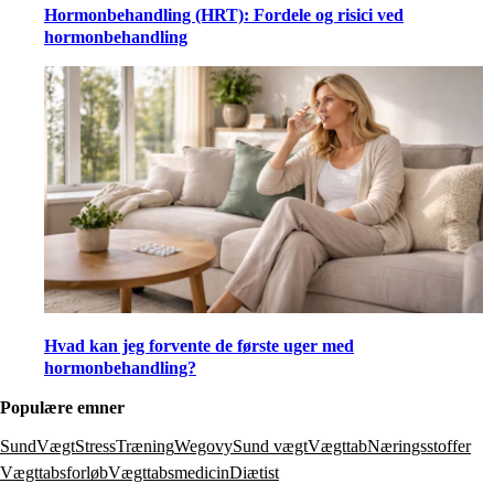
Hormonbehandling (HRT): Fordele og risici ved
hormonbehandling
Hvad kan jeg forvente de første uger med
hormonbehandling?
Populære emner
SundVægt
Stress
Træning
Wegovy
Sund vægt
Vægttab
Næringsstoffer
Vægttabsforløb
Vægttabsmedicin
Diætist