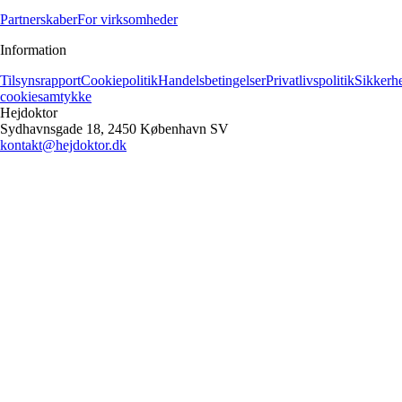
Partnerskaber
For virksomheder
Information
Tilsynsrapport
Cookiepolitik
Handelsbetingelser
Privatlivspolitik
Sikkerh
cookiesamtykke
Hejdoktor
Sydhavnsgade 18, 2450 København SV
kontakt@hejdoktor.dk