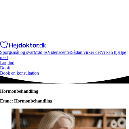
Spørgsmål og svar
Mød os
Videnscenter
Sådan virker det
Vi kan hjælpe
med
Log ind
Book
Book en konsultation
Hormonbehandling
Emne: Hormonbehandling