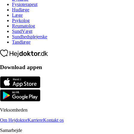
Fysioterapeut
Hudlæge
Læge
Psykolog
Reumatolog
SundVægt
Sundhedsplejerske
Tandlæge
Download appen
Virksomheden
Om Hejdoktor
Karriere
Kontakt os
Samarbejde