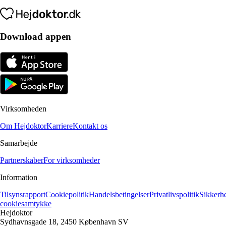
Download appen
Virksomheden
Om Hejdoktor
Karriere
Kontakt os
Samarbejde
Partnerskaber
For virksomheder
Information
Tilsynsrapport
Cookiepolitik
Handelsbetingelser
Privatlivspolitik
Sikkerh
cookiesamtykke
Hejdoktor
Sydhavnsgade 18, 2450 København SV