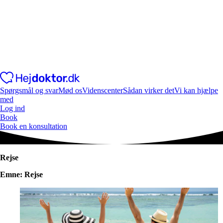
Spørgsmål og svar
Mød os
Videnscenter
Sådan virker det
Vi kan hjælpe
med
Log ind
Book
Book en konsultation
Rejse
Emne: Rejse