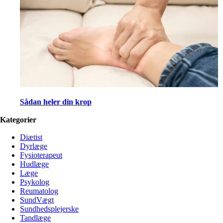
Sådan heler din krop
Kategorier
Diætist
Dyrlæge
Fysioterapeut
Hudlæge
Læge
Psykolog
Reumatolog
SundVægt
Sundhedsplejerske
Tandlæge