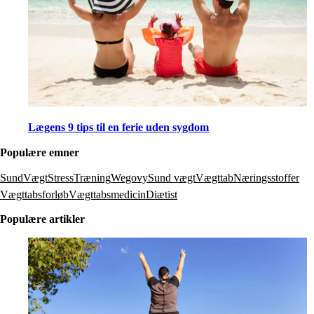
Lægens 9 tips til en ferie uden sygdom
Populære emner
SundVægt
Stress
Træning
Wegovy
Sund vægt
Vægttab
Næringsstoffer
Vægttabsforløb
Vægttabsmedicin
Diætist
Populære artikler