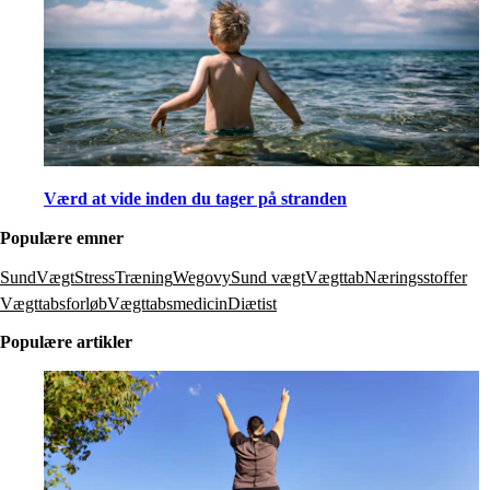
Værd at vide inden du tager på stranden
Populære emner
SundVægt
Stress
Træning
Wegovy
Sund vægt
Vægttab
Næringsstoffer
Vægttabsforløb
Vægttabsmedicin
Diætist
Populære artikler