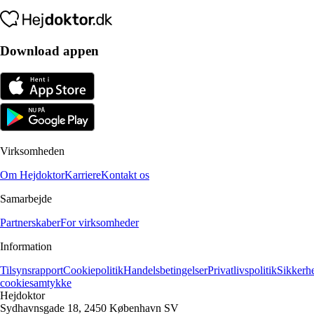
Download appen
Virksomheden
Om Hejdoktor
Karriere
Kontakt os
Samarbejde
Partnerskaber
For virksomheder
Information
Tilsynsrapport
Cookiepolitik
Handelsbetingelser
Privatlivspolitik
Sikkerh
cookiesamtykke
Hejdoktor
Sydhavnsgade 18, 2450 København SV