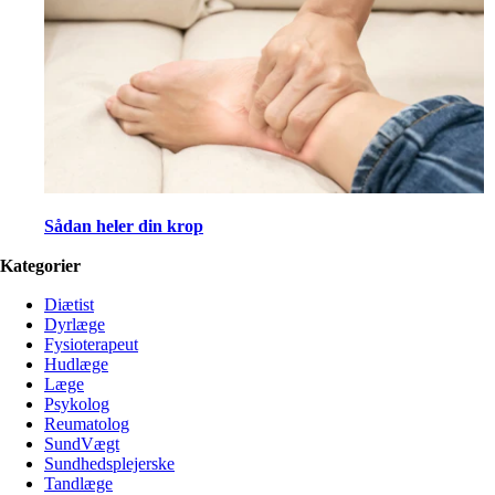
Sådan heler din krop
Kategorier
Diætist
Dyrlæge
Fysioterapeut
Hudlæge
Læge
Psykolog
Reumatolog
SundVægt
Sundhedsplejerske
Tandlæge