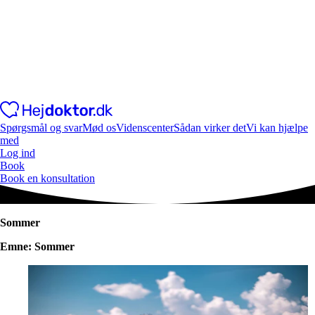
Spørgsmål og svar
Mød os
Videnscenter
Sådan virker det
Vi kan hjælpe
med
Log ind
Book
Book en konsultation
Sommer
Emne: Sommer