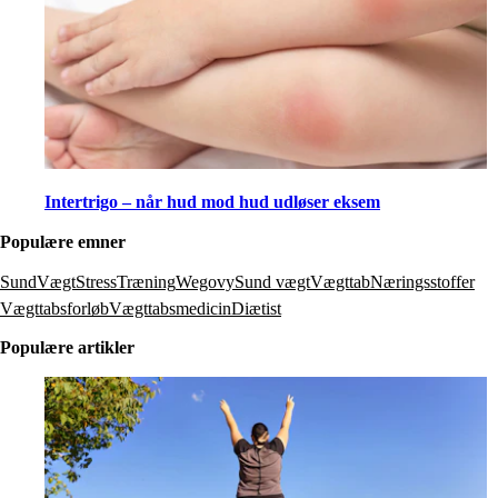
Intertrigo – når hud mod hud udløser eksem
Populære emner
SundVægt
Stress
Træning
Wegovy
Sund vægt
Vægttab
Næringsstoffer
Vægttabsforløb
Vægttabsmedicin
Diætist
Populære artikler