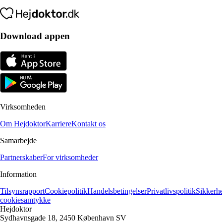
Download appen
Virksomheden
Om Hejdoktor
Karriere
Kontakt os
Samarbejde
Partnerskaber
For virksomheder
Information
Tilsynsrapport
Cookiepolitik
Handelsbetingelser
Privatlivspolitik
Sikkerh
cookiesamtykke
Hejdoktor
Sydhavnsgade 18, 2450 København SV