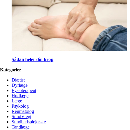
Sådan heler din krop
Kategorier
Diætist
Dyrlæge
Fysioterapeut
Hudlæge
Læge
Psykolog
Reumatolog
SundVægt
Sundhedsplejerske
Tandlæge