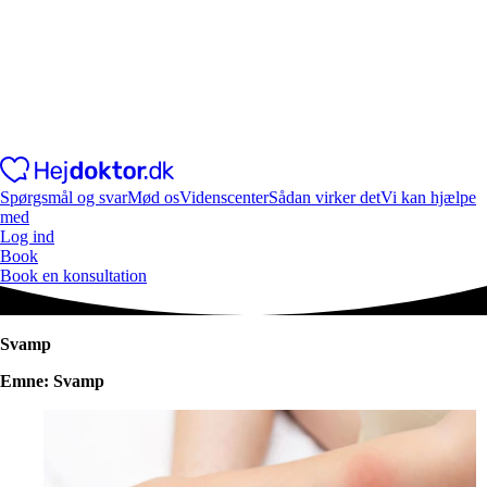
Spørgsmål og svar
Mød os
Videnscenter
Sådan virker det
Vi kan hjælpe
med
Log ind
Book
Book en konsultation
Svamp
Emne: Svamp