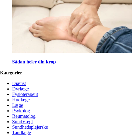
Sådan heler din krop
Kategorier
Diætist
Dyrlæge
Fysioterapeut
Hudlæge
Læge
Psykolog
Reumatolog
SundVægt
Sundhedsplejerske
Tandlæge