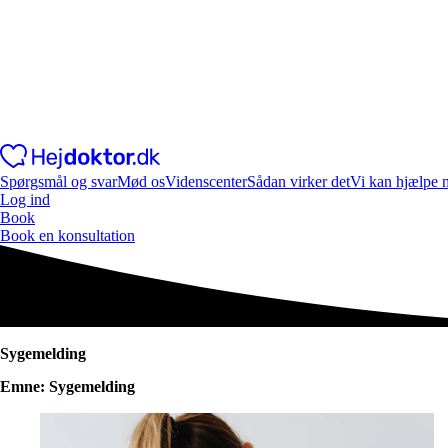
Spørgsmål og svar
Mød os
Videnscenter
Sådan virker det
Vi kan hjælpe 
Log ind
Book
Book en konsultation
Sygemelding
Emne: Sygemelding