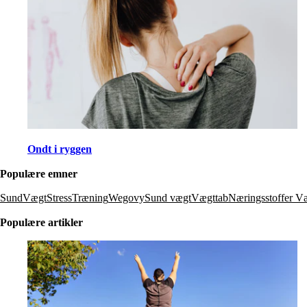
Ondt i ryggen
Populære emner
SundVægt
Stress
Træning
Wegovy
Sund vægt
Vægttab
Næringsstoffer
Væ
Populære artikler