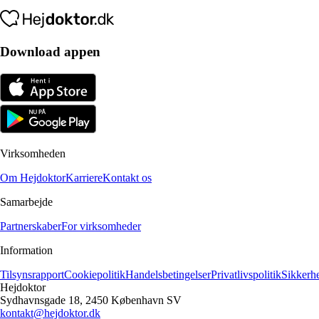
Download appen
Virksomheden
Om Hejdoktor
Karriere
Kontakt os
Samarbejde
Partnerskaber
For virksomheder
Information
Tilsynsrapport
Cookiepolitik
Handelsbetingelser
Privatlivspolitik
Sikkerh
Hejdoktor
Sydhavnsgade 18, 2450 København SV
kontakt@hejdoktor.dk