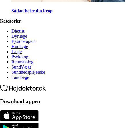
Sådan heler din krop
Kategorier
Diætist
Dyrlæge
Fysioterapeut
Hudlæge
Læge
Psykolog
Reumatolog
SundVægt
Sundhedsplejerske
Tandlæge
Download appen