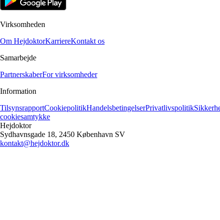
Virksomheden
Om Hejdoktor
Karriere
Kontakt os
Samarbejde
Partnerskaber
For virksomheder
Information
Tilsynsrapport
Cookiepolitik
Handelsbetingelser
Privatlivspolitik
Sikkerh
cookiesamtykke
Hejdoktor
Sydhavnsgade 18, 2450 København SV
kontakt@hejdoktor.dk