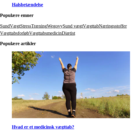
Halsbetændelse
Populære emner
SundVægt
Stress
Træning
Wegovy
Sund vægt
Vægttab
Næringsstoffer
Vægttabsforløb
Vægttabsmedicin
Diætist
Populære artikler
Hvad er et medicinsk vægttab?