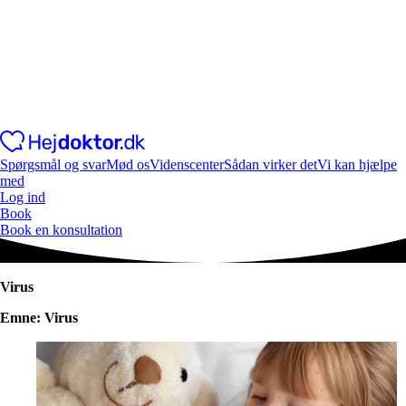
Spørgsmål og svar
Mød os
Videnscenter
Sådan virker det
Vi kan hjælpe
med
Log ind
Book
Book en konsultation
Virus
Emne: Virus