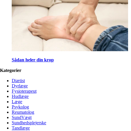
Sådan heler din krop
Kategorier
Diætist
Dyrlæge
Fysioterapeut
Hudlæge
Læge
Psykolog
Reumatolog
SundVægt
Sundhedsplejerske
Tandlæge