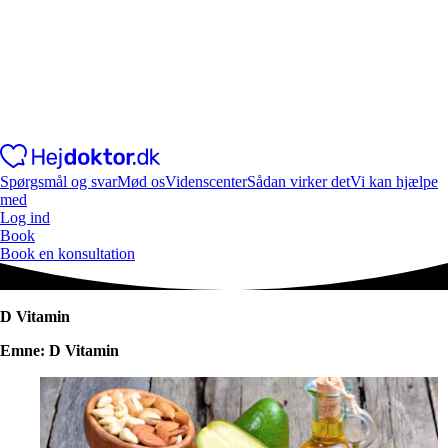
Spørgsmål og svar
Mød os
Videnscenter
Sådan virker det
Vi kan hjælpe
med
Log ind
Book
Book en konsultation
D Vitamin
Emne: D Vitamin