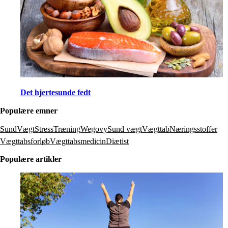
Det hjertesunde fedt
Populære emner
SundVægt
Stress
Træning
Wegovy
Sund vægt
Vægttab
Næringsstoffer
Vægttabsforløb
Vægttabsmedicin
Diætist
Populære artikler