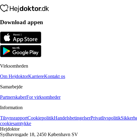
Download appen
Virksomheden
Om Hejdoktor
Karriere
Kontakt os
Samarbejde
Partnerskaber
For virksomheder
Information
Tilsynsrapport
Cookiepolitik
Handelsbetingelser
Privatlivspolitik
Sikkerh
cookiesamtykke
Hejdoktor
Sydhavnsgade 18, 2450 København SV