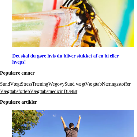
Det skal du gøre hvis du bliver stukket af en bi eller
hveps!
Populære emner
SundVægt
Stress
Træning
Wegovy
Sund vægt
Vægttab
Næringsstoffer
Vægttabsforløb
Vægttabsmedicin
Diætist
Populære artikler