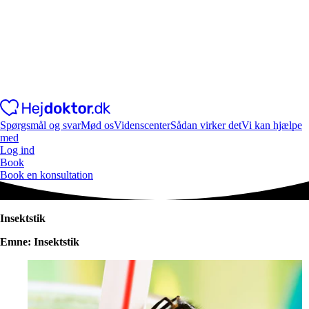
Spørgsmål og svar
Mød os
Videnscenter
Sådan virker det
Vi kan hjælpe
med
Log ind
Book
Book en konsultation
Insektstik
Emne: Insektstik