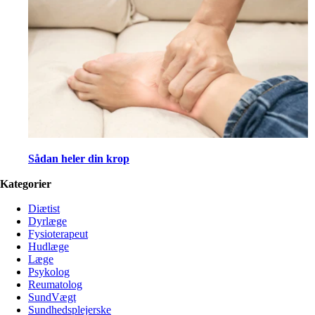
Sådan heler din krop
Kategorier
Diætist
Dyrlæge
Fysioterapeut
Hudlæge
Læge
Psykolog
Reumatolog
SundVægt
Sundhedsplejerske