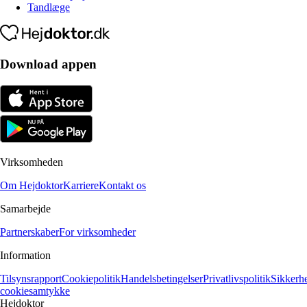
Tandlæge
Download appen
Virksomheden
Om Hejdoktor
Karriere
Kontakt os
Samarbejde
Partnerskaber
For virksomheder
Information
Tilsynsrapport
Cookiepolitik
Handelsbetingelser
Privatlivspolitik
Sikkerh
cookiesamtykke
Hejdoktor