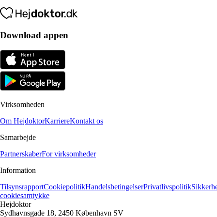
Download appen
Virksomheden
Om Hejdoktor
Karriere
Kontakt os
Samarbejde
Partnerskaber
For virksomheder
Information
Tilsynsrapport
Cookiepolitik
Handelsbetingelser
Privatlivspolitik
Sikkerh
cookiesamtykke
Hejdoktor
Sydhavnsgade 18, 2450 København SV