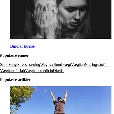
Bipolar lidelse
Populære emner
SundVægt
Stress
Træning
Wegovy
Sund vægt
Vægttab
Næringsstoffer
Vægttabsforløb
Vægttabsmedicin
Diætist
Populære artikler