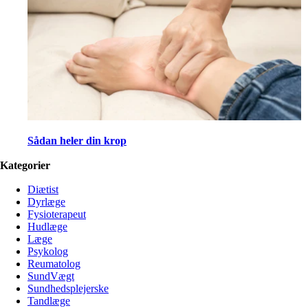
Sådan heler din krop
Kategorier
Diætist
Dyrlæge
Fysioterapeut
Hudlæge
Læge
Psykolog
Reumatolog
SundVægt
Sundhedsplejerske
Tandlæge