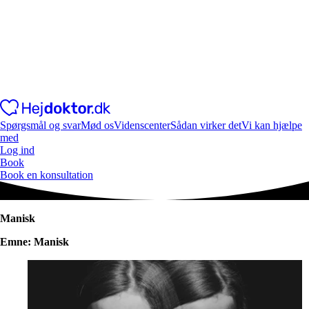
Spørgsmål og svar
Mød os
Videnscenter
Sådan virker det
Vi kan hjælpe
med
Log ind
Book
Book en konsultation
Manisk
Emne: Manisk